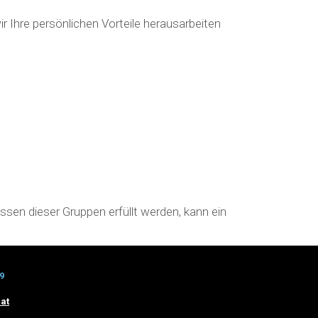
r Ihre persönlichen Vorteile herausarbeiten
essen dieser Gruppen erfüllt werden, kann ein
9
at