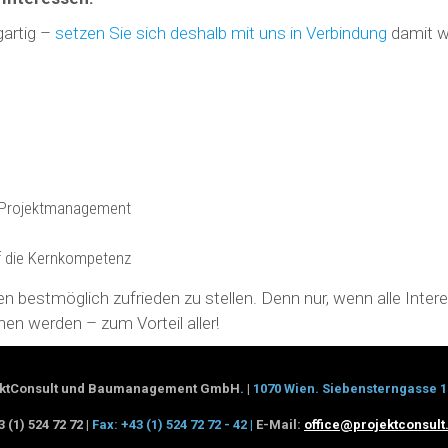
gartig –
setzen Sie sich deshalb mit uns in Verbindung
damit wi
s Projektmanagement
uf die Kernkompetenz
gten bestmöglich zufrieden zu stellen. Denn nur, wenn alle Inter
hen werden – zum Vorteil aller!
ektConsult und Baumanagement GmbH. |
1070 Wien. Siebensterngasse 1
3 (1) 524 72 72 |
Fax: +43 (1) 524 72 72 - 42 |
E-Mail:
office@projektconsult.