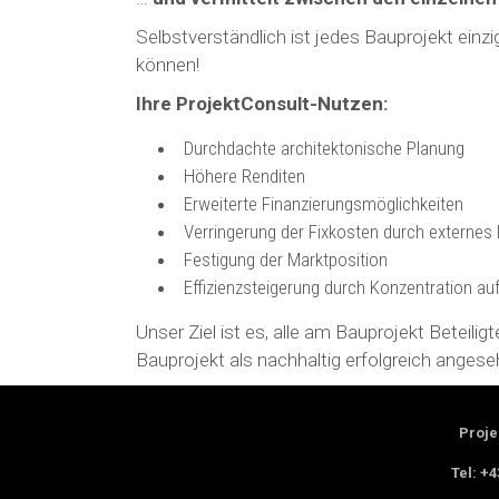
Selbstverständlich ist jedes Bauprojekt einzi
können!
Ihre ProjektConsult-Nutzen:
Durchdachte architektonische Planung
Höhere Renditen
Erweiterte Finanzierungsmöglichkeiten
Verringerung der Fixkosten durch externe
Festigung der Marktposition
Effizienzsteigerung durch Konzentration a
Unser Ziel ist es, alle am Bauprojekt Beteili
Bauprojekt als nachhaltig erfolgreich angese
Proj
Tel: +4